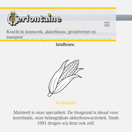
Akkerbouw
Kracht in loonwerk, akkerbouw, grondverzet en
Cerfontaine is van origine een gemengd bedrijf met al
transport
meer dan 50 jaar ervaring in alle facetten van de
landbouw.
Korrelmaïs
Maïsteelt is onze specialiteit. De lössgrond is ideaal voor
korrelmaïs, onze belangrijkste akkerbouwactiviteit. Sinds
1991 drogen wij deze ook zelf.