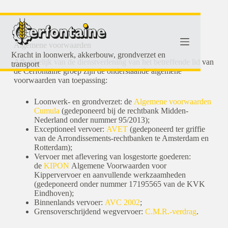
Algemene voorwaarden
Kracht in loonwerk, akkerbouw, grondverzet en
Afhankelijk van de dienstverlening van het betreffende lid van
transport
de Cerfontaine groep zijn de onderstaande algemene
voorwaarden van toepassing:
Loonwerk- en grondverzet: de
Algemene voorwaarden
Cumula
(gedeponeerd bij de rechtbank Midden-
Nederland onder nummer 95/2013);
Exceptioneel vervoer:
AVET
(gedeponeerd ter griffie
van de Arrondissements-rechtbanken te Amsterdam en
Rotterdam);
Vervoer met aflevering van losgestorte goederen:
de
KIPON
Algemene Voorwaarden voor
Kippervervoer en aanvullende werkzaamheden
(gedeponeerd onder nummer 17195565 van de KVK
Eindhoven);
Binnenlands vervoer:
AVC 2002
;
Grensoverschrijdend wegvervoer:
C.M.R.-verdrag
.