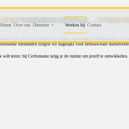
Home
Over ons
Diensten
Werken bij
Contact
mensen die ons team willen versterken. Als modern familiebedrijf zijn we
onsense mentaliteit zorgen we dagelijks voor betrouwbare dienstverle
vak wilt leren: bij Cerfontaine krijg je de ruimte om jezelf te ontwikke