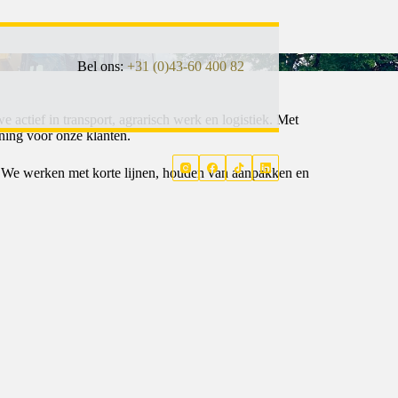
Bel ons:
+31 (0)43-60 400 82
 actief in transport, agrarisch werk en logistiek. Met
ning voor onze klanten.
len. We werken met korte lijnen, houden van aanpakken en